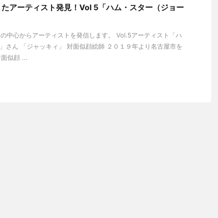
たアーティスト発見！Vol 5「ハム・スター（ジョー
の中心からアーティストを発信します。 Vol.5アーティスト「ハ
」さん 「ジャッキィ」 対面似顔絵師 ２０１９年より名古屋市を
似顔 ...