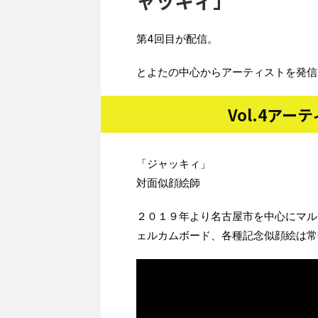
ャッキィ」
第4回目が配信。
とよたの中心からアーティストを発信
Vol.4ア
「ジャッキィ」
対面似顔絵師
２０１９年より名古屋市を中心にマル
ェルカムボード、各種記念似顔絵は常