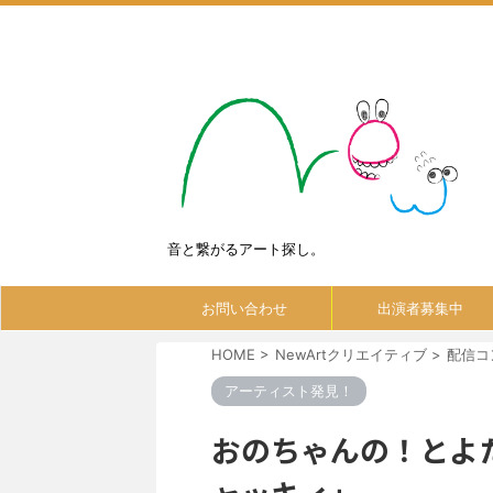
音と繋がるアート探し。
お問い合わせ
出演者募集中
HOME
>
NewArtクリエイティブ
>
配信コ
アーティスト発見！
おのちゃんの！とよた