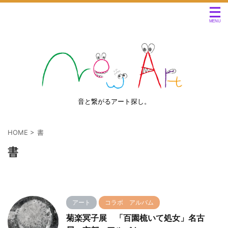
音と繋がるアート探し。
HOME
>
書
書
アート
コラボ アルバム
菊楽冥子展 「百園梳いて処女」名古