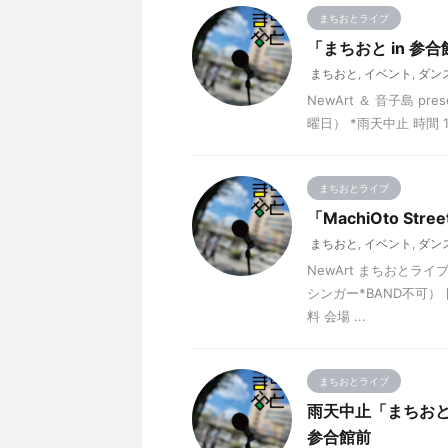
まちおとライブ
「まちおと in 参
まちおと
,
イベント
,
ダン
NewArt ＆ 音子島 
曜日） *雨天中止 時間 1
まちおとライブ
「MachiOto S
まちおと
,
イベント
,
ダン
NewArt まちおと
シンガー*BAND不可） 
料 会場 ...
まちおとライブ
雨天中止「まちおと 
参合館前