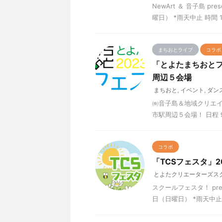
NewArt ＆ 音子島 
曜日） *雨天中止 時間 1
まちおとライブ
コラボ
「とよたまちおとフ
周辺５会場
まちおと
,
イベント
,
ダン
㈱音子島＆地域クリエイティ
市駅周辺５会場！ 日程 9
コラボ
「TCSフェスタ」
とよたクリエーターズス
スクールフェスタ！ pre
日（日曜日） *雨天中止 時