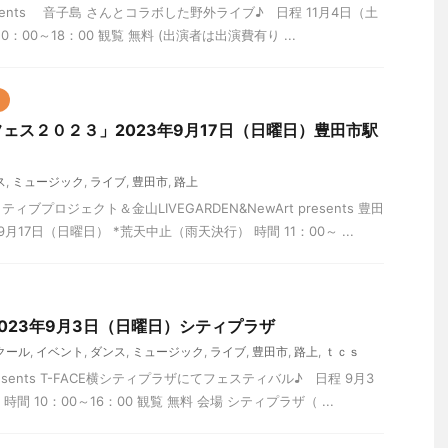
presents 音子島 さんとコラボした野外ライブ♪ 日程 11月4日（土
0：00～18：00 観覧 無料 (出演者は出演費有り ...
ェス２０２３」2023年9月17日（日曜日）豊田市駅
ス
,
ミュージック
,
ライブ
,
豊田市
,
路上
ブプロジェクト＆金山LIVEGARDEN&NewArt presents 豊田
月17日（日曜日） *荒天中止（雨天決行） 時間 11：00～ ...
2023年9月3日（日曜日）シティプラザ
クール
,
イベント
,
ダンス
,
ミュージック
,
ライブ
,
豊田市
,
路上
,
ｔｃｓ
sents T-FACE横シティプラザにてフェスティバル♪ 日程 9月3
間 10：00～16：00 観覧 無料 会場 シティプラザ（ ...