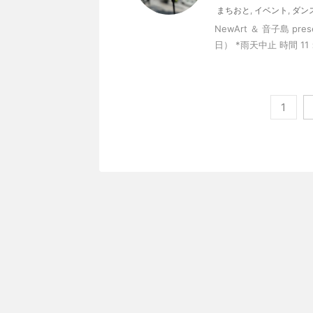
まちおと
,
イベント
,
ダン
NewArt ＆ 音子島 
日） *雨天中止 時間 11
1