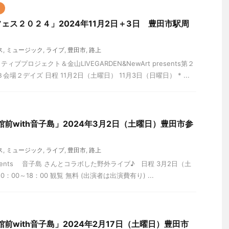
ェス２０２４」2024年11月2日＋3日 豊田市駅周
ス
,
ミュージック
,
ライブ
,
豊田市
,
路上
ブプロジェクト＆金山LIVEGARDEN&NewArt presents第２
場２デイズ 日程 11月2日（土曜日） 11月3日（日曜日） * ...
合館前with音子島」2024年3月2日（土曜日）豊田市参
ス
,
ミュージック
,
ライブ
,
豊田市
,
路上
presents 音子島 さんとコラボした野外ライブ♪ 日程 3月2日（土
0：00～18：00 観覧 無料 (出演者は出演費有り) ...
合館前with音子島」2024年2月17日（土曜日）豊田市