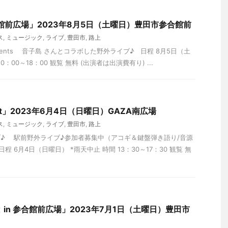
合館前広場」2023年8月5日（土曜日）豊田市参合館前
ス
,
ミュージック
,
ライブ
,
豊田市
,
路上
presents 音子島 さんとコラボした野外ライブ♪ 日程 8月5日（土
0：00～18：00 観覧 無料 (出演者は出演費有り) ...
treet」2023年6月4日（日曜日）GAZA南広場
ス
,
ミュージック
,
ライブ
,
豊田市
,
路上
ライブ♪ 駅前野外ライブ♪参加者募集中（アコギ＆鍵盤弾き語り/音源
日程 6月4日（日曜日） *雨天中止 時間 13：30～17：30 観覧 無
in 参合館前広場」2023年7月1日（土曜日）豊田市