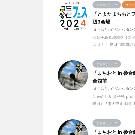
まちおとライブ
コラボ
「とよたまちおとフ
辺3会場
まちおと
,
イベント
,
ダン
㈱音子島＆地域クリエイティ
回目！！ 豊田市駅周辺３会
まちおとライブ
「まちおと in 参
合館前
まちおと
,
イベント
,
ダン
NewArt ＆ 音子島 
曜日） *雨天中止 時間 1
まちおとライブ
「まちおと in 参