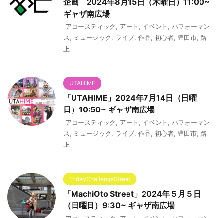
企画 2024年8月15日（木曜日）11:00~
ギャザ南広場
アコースティック
,
アート
,
イベント
,
パフォーマン
ス
,
ミュージック
,
ライブ
,
作品
,
初心者
,
豊田市
,
路
上
UTAHIME
「UTAHIME」2024年7月14日（日曜
日）10:50~ ギャザ南広場
アコースティック
,
アート
,
イベント
,
パフォーマン
ス
,
ミュージック
,
ライブ
,
作品
,
初心者
,
豊田市
,
路
上
FridayChallengeStreet
「MachiOto Street」2024年５月５日
（日曜日）9:30~ ギャザ南広場