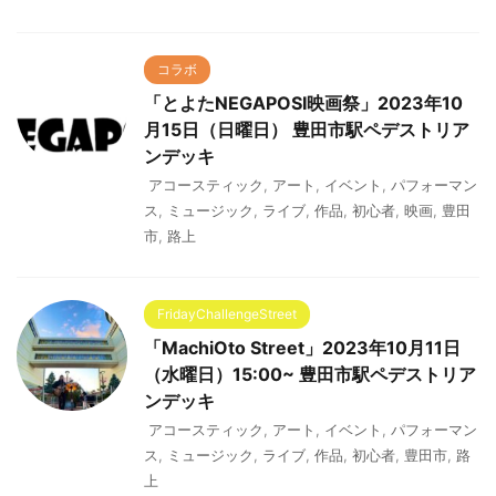
コラボ
「とよたNEGAPOSI映画祭」2023年10
月15日（日曜日） 豊田市駅ペデストリア
ンデッキ
アコースティック
,
アート
,
イベント
,
パフォーマン
ス
,
ミュージック
,
ライブ
,
作品
,
初心者
,
映画
,
豊田
市
,
路上
FridayChallengeStreet
「MachiOto Street」2023年10月11日
（水曜日）15:00~ 豊田市駅ペデストリア
ンデッキ
アコースティック
,
アート
,
イベント
,
パフォーマン
ス
,
ミュージック
,
ライブ
,
作品
,
初心者
,
豊田市
,
路
上