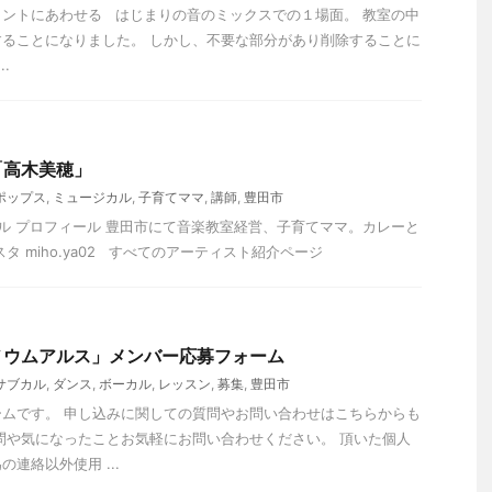
ントにあわせる はじまりの音のミックスでの１場面。 教室の中
ることになりました。 しかし、不要な部分があり削除することに
.
「高木美穂」
ポップス
,
ミュージカル
,
子育てママ
,
講師
,
豊田市
 プロフィール 豊田市にて音楽教室経営、子育てママ。カレーと
タ miho.ya02 すべてのアーティスト紹介ページ
ノウムアルス」メンバー応募フォーム
サブカル
,
ダンス
,
ボーカル
,
レッスン
,
募集
,
豊田市
ムです。 申し込みに関しての質問やお問い合わせはこちらからも
問や気になったことお気軽にお問い合わせください。 頂いた個人
連絡以外使用 ...