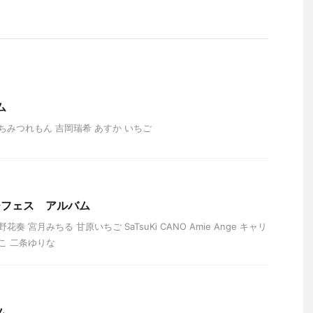
ム
ちみつれもん 吉岡瑞希 あすか いちご
プチフェス アルバム
奏 宮月みちる 甘原いちご SaTsuKi CANO Amie Ange キャリ
こ 二条ゆりな
ム