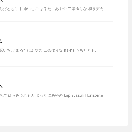
ちだともこ 甘原いちご まるたにあやの 二条ゆりな 和泉実樹
ム
原いちご まるたにあやの 二条ゆりな hs-hs うちだともこ
ム
 はちみつれもん まるたにあやの LapisLazuli Horizonte