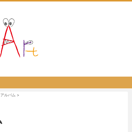
MEアルバム
>
ム