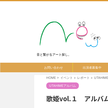
音と繋がるアート探し。
お問い合わせ
出演者募集中
HOME
>
イベント
>
レポート
>
UTAHI
UTAHIMEアルバム
歌姫vol.１ アルバ