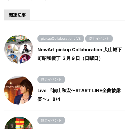
関連記事
pickupCollaborationLIVE
協力イベント
NewArt pickup Collaboration 犬山城下
町昭和横丁 ２月９日（日曜日）
協力イベント
Live 『横山和宏〜START LINE全曲披露
宴〜』 8/4
協力イベント